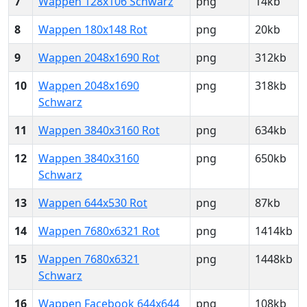
7
Wappen 128x106 Schwarz
png
14kb
8
Wappen 180x148 Rot
png
20kb
9
Wappen 2048x1690 Rot
png
312kb
10
Wappen 2048x1690
png
318kb
Schwarz
11
Wappen 3840x3160 Rot
png
634kb
12
Wappen 3840x3160
png
650kb
Schwarz
13
Wappen 644x530 Rot
png
87kb
14
Wappen 7680x6321 Rot
png
1414kb
15
Wappen 7680x6321
png
1448kb
Schwarz
16
Wappen Facebook 644x644
png
108kb