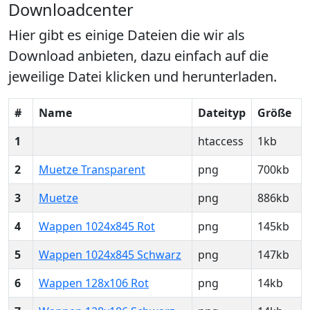
Downloadcenter
Hier gibt es einige Dateien die wir als
Download anbieten, dazu einfach auf die
jeweilige Datei klicken und herunterladen.
#
Name
Dateityp
Größe
1
htaccess
1kb
2
Muetze Transparent
png
700kb
3
Muetze
png
886kb
4
Wappen 1024x845 Rot
png
145kb
5
Wappen 1024x845 Schwarz
png
147kb
6
Wappen 128x106 Rot
png
14kb